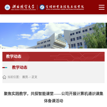
FUN88乐天使·(中国)集团
教学动态
教学动态
当前位置：
首页
->
正文
聚焦实践教学，共探智能课堂——公司开展计算机通识课集
体备课活动