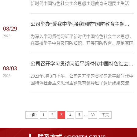
新时代中国特色社会主义思想主题教育专题民主生活
结合工作职责，对分管工作中可能存在的党风廉政风险
会，公司党委书记王剑彪主持会议。会上，王剑彪通报
进行了剖析，并提出...
了2022年民主生活会整改措施落实情况、主题教育检视
整改问题清单完成情况、专题民主生活会准备情况，并
公司举办“爱我中华·强我国防”国防教育主题演讲大赛
08/29
代表领导班子作对照检查。随后，王剑彪带头作对照检
2023
为深入学习贯彻习近平新时代中国特色社会主义思想，
查发言，党委班子成员依次发言，相互之间认真开展了
在高校学子中普及国防知识、开展国防教育、厚植家国
严肃的批评和自我批评。大家聚焦理论学习、政治素
情怀，激发老员工赓续红色血脉、热爱人民军队、矢志
质、能力本领、担当...
强国强军的政治热情。8月28日，公司在一教408教室举
办第七届老员工“爱我中华·强我国防”国防教育主题演
公司召开学习贯彻习近平新时代中国特色社会主义思想 主题教育成果交流会
08/03
讲大赛初赛，路然、朱梦佳、殷楚俊、吴志东、杨恭
2023
2023年8月3日上午，公司召开学习贯彻习近平新时代中
禾、白雯丽参赛。在比赛过程中，各组选手从关心国
国特色社会主义思想主题教育领导班子调研成果交流
防、热爱国防、建设国防、保卫国防等多角度多层面，
会。公司党委书记王剑彪主持会议并做总结发言。会议
以激情澎湃、感人...
通报了正、反面典型案例情况，领导班子成员结合本职
工作进行了深刻剖析；会上，王剑彪、祁红梅、李丽、
王芹鹏分别以《实践思政育人的探索与实践》《如何推
...
3
上页
1
2
4
5
30
下页
进公司产品质量的提升》《深入推进员工就业》《优化
创新创业人才培养路径，提升学科竞赛科学化管理水
平》为题，分享...