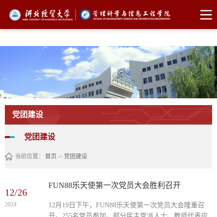
FUN88乐天使·(中国)集团
党团建设
党团建设
当前位置：
首页
->
党团建设
FUN88乐天使第一次党员大会胜利召开
12/26
2024
12月19日下午，FUN88乐天使第一次党员大会隆重召
开。255名党员参加，部分民主党派人士、教师代表应