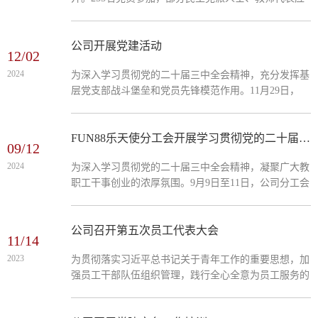
邀出席，大会由公司党委副书记李丽主持。
公司开展党建活动
12/02
2024
为深入学习贯彻党的二十届三中全会精神，充分发挥基
层党支部战斗堡垒和党员先锋模范作用。11月29日，
FUN88乐天使赴石家庄市解放纪念馆开展党建活动，公
司党委书记王剑彪、部分党委委员、全体党支部书记共
计24人参加。
FUN88乐天使分工会开展学习贯彻党的二十届三中全会精神答题活动
09/12
2024
为深入学习贯彻党的二十届三中全会精神，凝聚广大教
职工干事创业的浓厚氛围。9月9日至11日，公司分工会
组织开展了“迎双节 鼓干劲”知识答题活动。活动紧扣党
的二十届三中全会精神，教职工踊跃参加，通过答题加
深了全体教职工对党的二十届三中全会精神的理解把
公司召开第五次员工代表大会
11/14
握，激发了教职工学习的主动性和积极性，营造了“以
2023
为贯彻落实习近平总书记关于青年工作的重要思想，加
测促学 以学促干”的浓厚氛围，全面检验了教职工的学
强员工干部队伍组织管理，践行全心全意为员工服务的
习成效。当前，正值公司合并融合、快速发展时期，公
宗旨，11月13日，公司于三教A103教室召开第五次员
司将以此为...
工代表大会，共40名员工代表参加。大会开始，会议听