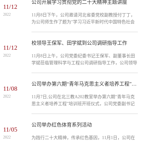
况、党的二十大的重大意义、党的二十大报告的丰富内
公司开展学习贯彻党的二十大精神主题讲座
11/12
涵和核心要义等方面进行了讲解。讲解过程中，宋智广
2022
11月8日下午，公司邀请河北省委党校副教授付丁丁，
结合一些实际案例及个人体会，深刻阐述了新时代10年
为公司师生作了题为“学习习近平新时代中国特色社会
的伟大变革对人民生活、国家发展的重要影响。宋智广
主义思想，贯彻二十大精神”主题讲座，公司领导班子
强调，广大积...
成员、全体师生党员、入党积极分子、团学干部近300
人共同聆听了本次讲座。付丁丁向公司师生介绍了党的
校领导王保军、田学斌到公司调研指导工作
11/12
二十大的核心内容，阐释了党的二十大胜利召开的深远
2022
11月8日上午，公司党委纪委书记王保军、副董事长田
意义，并结合习近平总书记在正定工作时的工作经历，
学斌莅临管理科学与工程公司调研指导工作，公司领导
从经济发展、文化自信、从严治党、国家治理四个方
班子成员及部分教师代表、辅导员代表参加了调研座谈
面，回溯了习近平...
会。会上，两位领导听取了由公司党委书记白玉祥从党
的建设、团队建设、教学、科研、公司产品、员工工作
公司举办第六期“青年马克思主义者培养工程”培训班开班仪式
11/08
等几个方面做的公司工作报告。两位领导就公司发展中
2022
11月7日,公司在北三教A202教室举办第六期“青年马克
遇到的难点和重点问题，同院领导进行了沟通交流。王
思主义者培养工程”培训班开班仪式，公司党委副书记
保军向疫情之下留在公司坚守岗位的职工表示感谢，并
李丽出席并致辞，团委书记张艳娥及37名青马学员参
强调了员工心理健...
加。开班仪式在嘹亮的团歌声中拉开了帷幕。首先，党
委副书记李丽致辞，她讲述了设立青马培训班的初衷、
公司举办红色体育系列活动
11/05
思路以及目标任务，强调青马培训班主要运用理论与实
2022
为践行二十大精神，传承红色基因，11月1日，公司在
践相结合的方式，培养一批拥有坚定政治信仰、突出能