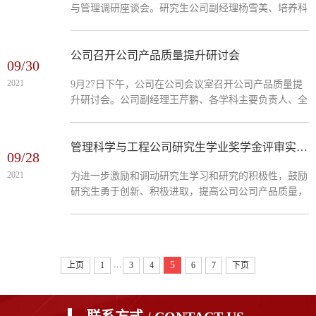
与管理调研座谈会。研究生公司副经理杨雪美、培养科
业工程与管理、大数据与商务分析等主题论坛。碳中和
科长周广军出席本次会议，公司副经理王芹鹏、各学科
战略涉及深度...
负责人、研究生辅导员参加会议，会议由经理祁红梅主
持。调研座谈会围绕“深化改革，全面提升公司产品质
公司召开公司产品质量提升研讨会
09/30
量”这一主题展开，各学科负责人结合自身研究生教育
2021
9月27日下午，公司在公司会议室召开公司产品质量提
实际，分别从招生机制改革、培养模式改革、导师队伍
升研讨会。公司副经理王芹鹏、各学科主要负责人、全
建设、专业学位公司产品、研究生质量保障、开放合作
体研究生导师、研究生辅导员参加会议，会议由经理祁
人才培养...
红梅主持。研讨会上，祁经理首先分析了公司研究生教
育的发展现状和形势，并提出了公司公司产品质量提升
管理科学与工程公司研究生学业奖学金评审实施细则
09/28
的具体要求。一是要从课程学习、专业实践到论文选
2021
为进一步激励和调动研究生学习和研究的积极性，鼓励
题、开题报告、中期检查及论文答辩全过程严格把关研
研究生勇于创新、积极进取，提高公司公司产品质量，
究生学位论文质量，让员工以“高标准、严要求”的态度
根据《FUN88乐天使研究生学业奖学金评定办法》（冀
重视自己的...
经贸研【2020】14号）文件要求，以及公司研究生管理
相关规定，结合公司实际情况，特制定本实施细则。
一、评选原则研究生学业奖学金评审工作要坚持公开、
...
5
上页
1
3
4
6
7
下页
公平、公正、择优的原则。鼓励研究生在学期间刻苦学
习、奋发向上。充分发挥研究生学业奖学金的激励作
用，促进员工德...