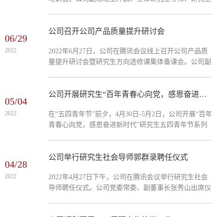
辅导员20余人参加会议，会议由经理祁红梅主持。会议
第一项议程由祁红梅带领全体导师学习《FUN88乐天使
学位授予工作实施细则》（冀经贸学科〔2021〕13号）
公司召开公司产品质量提升研讨会
06/29
文件，并介绍了2022级研究生分配导师情况。她强调，
2022
2022年6月27日，公司在腾讯会议线上召开公司产品质
导师要从论文选题、开题报告、中期检查及论文答辩全
量提升研讨会暨研究生方向选修课集体备课会。公司副
过程，对研究生学位论文质量严格把关，让员工以“高
经理王芹鹏、各学科主要负责人、全体研究生导师、学
标准、严要求”...
科秘书20余人参加会议，会议由经理祁红梅主持。会议
第一项议程由祁红梅做“管科公司公司产品工作报告”，
公司开展研究生“百年青春心向党，感恩奋进新时代”五四青年节系列活动
05/04
介绍了管科公司近四年研究生招生情况、2022届研究生
2022
在“五四青年节”前夕，4月30日-5月2日，公司开展“百年
论文外审、导师方向组会等方面情况。她指出公司公司
青春心向党，感恩奋进新时代”研究生五四青年节系列
产品质量的不断提升，离不开各位导师的辛勤付出，希
活动。公司学科秘书、研究生辅导员曹洋及全体在校研
望各位...
究生参加此次活动。系列活动由院研究生会宣传部陶
巍、文体部张洋、学研部牛赫然主要组织筹办，旨在迎
公司举行研究生社会导师郭群录聘任仪式
04/28
接党的二十大胜利召开，庆祝中国共青团成立100周年,
2022
2022年4月27日下午，公司在腾讯会议举行研究生社会
教育引导公司研究生继承弘扬五四精神，增强时代认同
导师聘任仪式。公司党委常委、副董事长张秀山出席仪
感和使命感。活动一：“习近平与老员工朋友们”系列朗
式，并为河北建工集团有限责任公司副总工程师郭群录
读通过4位...
颁发聘任证书。仪式由经理祁红梅主持，校就业指导服