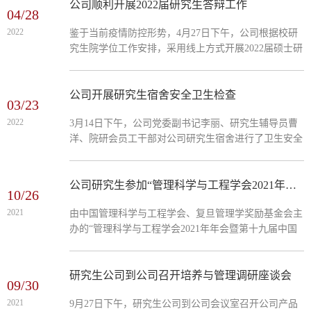
务中心主任曹一伟、公司党委书记白玉祥、公司党委副
公司顺利开展2022届研究生答辩工作
04/28
书记李丽、副经理王芹鹏出席，公司部分教师及研究生
2022
鉴于当前疫情防控形势，4月27日下午，公司根据校研
共10余人参加。聘任仪式上，祁红梅首先介绍了参会嘉
究生院学位工作安排，采用线上方式开展2022届硕士研
宾，向张董事长百忙之中莅临公司指导工作表示感谢，
究生答辩工作。特别邀请河北地质大学管理公司教授王
并回顾了与河北建工集团共...
汉新，河北建工集团有限责任公司正高级工程师郭群录
等三位专家，担任答辩委员会主席。答辩活动由祁红梅
公司开展研究生宿舍安全卫生检查
03/23
经理主持，导师及硕士研究生共计70余人参与此次答
2022
3月14日下午，公司党委副书记李丽、研究生辅导员曹
辩。为确保研究生答辩工作有序进行，在正式答辩开始
洋、院研会员工干部对公司研究生宿舍进行了卫生安全
之前，祁红梅经理召开了答辩工作会议，向全体答辩委
检查评比。本次检查一方面检查各宿舍卫生情况、物品
员会老师强调了答...
摆放等，另一方面重点督查各宿舍有无使用违规电器和
私拉电线等情况。员工宿舍安全检查工作有利于提高公
公司研究生参加“管理科学与工程学会2021年年会暨第十九届中国管理科学与工程论坛”
10/26
司员工的安全意识，培养良好的生活习惯，对宿舍的安
2021
由中国管理科学与工程学会、复旦管理学奖励基金会主
全稳定起到了重要作用。新学期，公司将继续坚持定期
办的“管理科学与工程学会2021年年会暨第十九届中国
开展员工宿舍安全卫生检查，为员工营造平安、和谐的
管理科学与工程论坛”于10月21-23日在浙江杭州举行。
学习生活环境。...
公司研究生田雯、岳昊笛、吴国涛、王艳敏参加了此次
学术年会。本次年会以“碳中和背景下的管理科学与工
研究生公司到公司召开培养与管理调研座谈会
09/30
程”为主题，公司参会研究生全程听取会议报告并积极
2021
9月27日下午，研究生公司到公司会议室召开公司产品
参与学术研讨，本次会议组织了供应链与运营管理、工