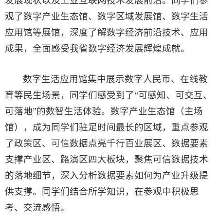
发展现状以及工业互联网技术发展前沿。同学们参
观了数字产业生态馆、数字区域发展馆、数字生活
应用馆等展馆，深度了解数字经济前沿技术、应用
成果，全面感受我省数字经济发展辉煌成就。
数字生活应用馆集中展示数字人民币、在线教
育等民生场景，同学们感受到了“可感知、可交互、
可落地”的数智生活体验。数字产业生态馆（主场
馆），成为同学们驻足时间最长的区域，重点参观
了政策区、可信数据点亮千行百业展区、数据要素
支撑产业区、路演区四大板块，聚焦可信数据技术
的落地细节，深入分析数据要素如何为产业升级提
供支撑。同学们结合所学知识，在参观中积极思
考、交流感悟。