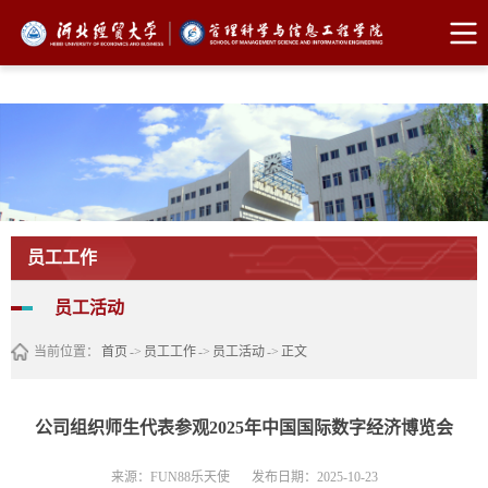
FUN88乐天使·(中国)集团
员工工作
员工活动
当前位置：
首页
->
员工工作
->
员工活动
->
正文
公司组织师生代表参观2025年中国国际数字经济博览会
来源：FUN88乐天使
发布日期：2025-10-23