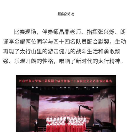
颁奖现场
比赛现场，伴奏师晶晶老师、指挥张兴烁、朗
诵李金耀两位同学与四十四名队员配合默契，生动
再现了太行山里的游击健儿的战斗生活和勇敢顽
强、乐观开朗的性格，唱响了新时代的太行精神。