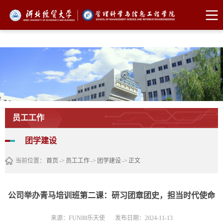
FUN88乐天使·(中国)集团
员工工作
团学建设
当前位置：
首页
->
员工工作
->
团学建设
->
正文
公司举办青马培训班第二课：研习团章团史，担当时代使命
来源：FUN88乐天使
发布日期：2024-11-13