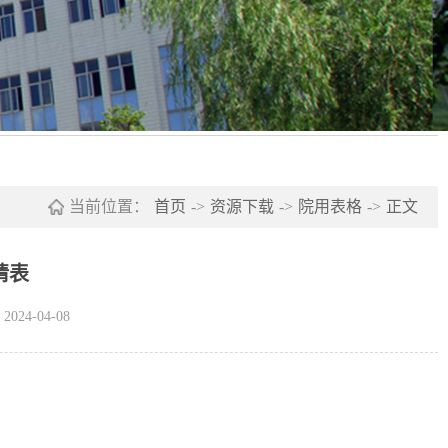
当前位置：
首页
->
资源下载
->
院用表格
->
正文
请表
24-04-08