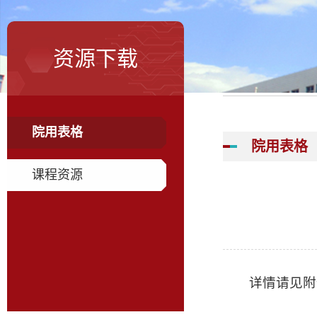
资源下载
院用表格
院用表格
课程资源
详情请见附