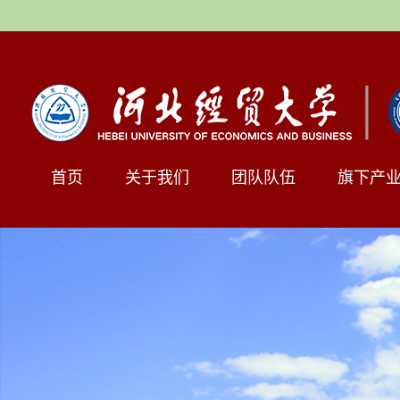
首页
关于我们
团队队伍
旗下产