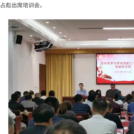
占彪出席培训会。