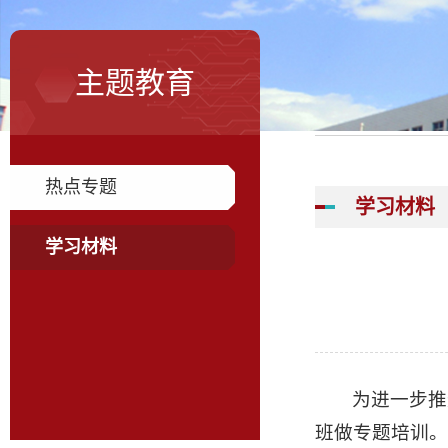
主题教育
热点专题
学习材料
学习材料
为进一步推
班做专题培训。