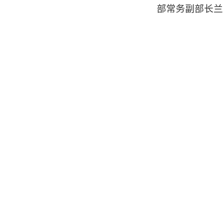
部常务副部长兰