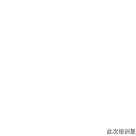
此次培训是