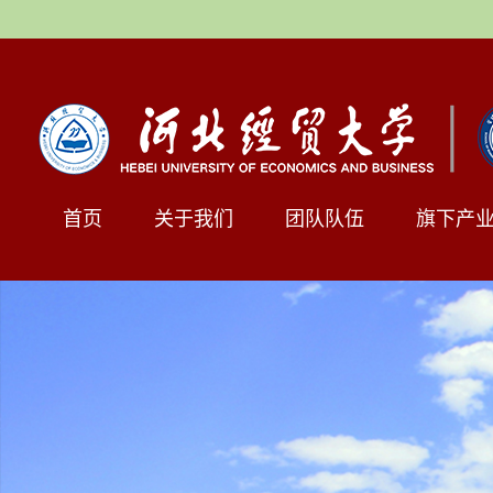
首页
关于我们
团队队伍
旗下产