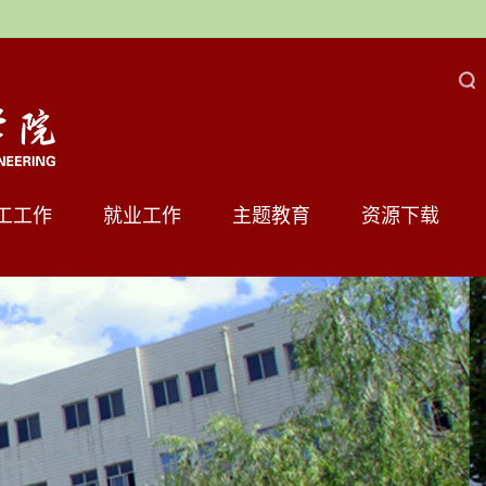
工工作
就业工作
主题教育
资源下载