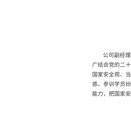
公司副经理
广结合党的二十
国家安全观、当
惑。参训学员纷
能力，把国家安