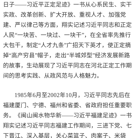
日子——习近平正定足迹》一书从心系民生、实干
实政、改革创新、扩大开放、重视人才、加强党
建、严以律己等方面，翔实记述习近平同志和正定
人民“一块苦、一块过、一块干”，在全省率先推行
大包干，制定“人才九条”广招天下英才，使正定摘
掉“高产穷县”帽子，走出“半城郊型”经济发展新路
的故事，生动展现了习近平同志在河北正定工作期
间的思考实践、从政风范与人格魅力。
1985年6月至2002年10月，习近平同志先后在
福建厦门、宁德、福州和省委、省政府担任重要职
务。《闽山闽水物华新——习近平福建足迹》一书
翔实记述习近平同志福建工作期间，三进下党、七
下晋江、深入基层，关心菜篮子、肉案子、米袋