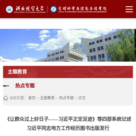
FUN88乐天使·(中国)集团
主题教育
热点专题
当前位置：
首页
->
主题教育
->
热点专题
->
正文
《让群众过上好日子——习近平正定足迹》等四部系统记述
习近平同志地方工作经历图书出版发行