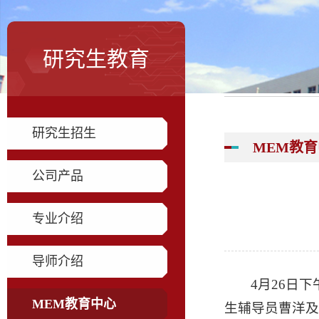
研究生教育
研究生招生
MEM教
公司产品
专业介绍
导师介绍
4月26日
MEM教育中心
生辅导员曹洋及