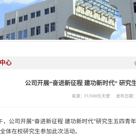
育中心
公司开展“奋进新征程 建功新时代” 研
来源：FUN88乐天使
发布日期：20
下午，公司开展“奋进新征程 建功新时代”研究生五四
全体在校研究生参加此次活动。