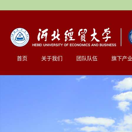
首页
关于我们
团队队伍
旗下产