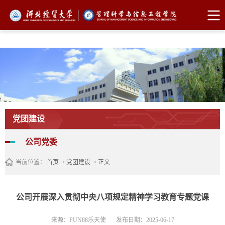
FUN88乐天使·(中国)集团
党团建设
公司党委
当前位置：
首页
->
党团建设
->
正文
公司开展深入贯彻中央八项规定精神学习教育专题党课
来源：FUN88乐天使
发布日期：2025-06-17